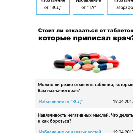
Избавление
Избавление
Избавлен
от "ВСД"
от "ПА"
агораф
Можно ли резко отменять таблетки, которы
Вам назначил врач?
Избавление от "ВСД"
19.04.201
Навязчивость негативных мыслей. Что делат
и как бороться?
Избавление от навязчивостей
19.04.201