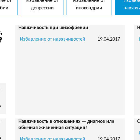
ие от
Избавление от
Избавление от
Избавл
обии
депрессии
ипохондрии
навязч
Навязчивость при шизофрении
Н
Избавление от навязчивостей
19.04.2017
е
7
ь
Навязчивость в отношениях — диагноз или
С
обычная жизненная ситуация?
7
Избавление от навязчивостей
19.04.2017