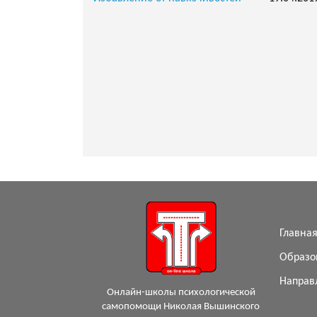
Главна
Образо
Направ
Онлайн-школы психологической
самопомощи Николая Вышинского