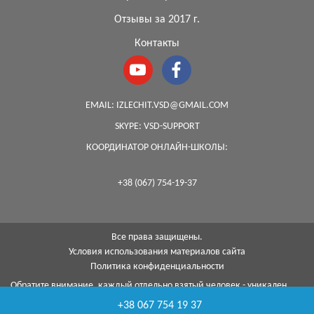
Отзывы за 2017 г.
Контакты
EMAIL:
IZLECHIT.VSD@GMAIL.COM
SKYPE:
VSD-SUPPORT
КООРДИНАТОР ОНЛАЙН-ШКОЛЫ:
+38 (067) 754-19-37
Все права защищены.
Условия использования материалов сайта
Политика конфиденциальности
Обратите внимание, каждый отдельно взятый человек - уникален,
поэтому, к сожалению, я не могу гарантировать на 100%, что с
+38 067 754 19 37
помощью моей методики я смогу помочь каждому...