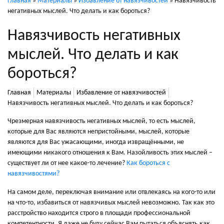
Главная
»
Материалы
»
Избавление от навязчивостей
»
Навязчивость
негативных мыслей. Что делать и как бороться?
Навязчивость негативных
мыслей. Что делать и как
бороться?
Главная
Материалы
Избавление от навязчивостей
Навязчивость негативных мыслей. Что делать и как бороться?
Чрезмерная навязчивость негативных мыслей, то есть мыслей,
которые для Вас являются непристойными, мыслей, которые
являются для Вас ужасающими, иногда извращёнными, не
имеющими никакого отношения к Вам. Назойливость этих мыслей –
существует ли от нее какое-то лечение?
Как бороться с
навязчивостями?
На самом деле, переключая внимание или отвлекаясь на кого-то или
на что-то, избавиться от навязчивых мыслей невозможно. Так как это
расстройство находится строго в площади профессиональной
компетентности. Я даже не буду сейчас Вам пытаться объяснять как