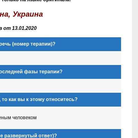
на, Украина
 от 13.01.2020
речь (номер терапии)?
 последней фазы терапии?
 то как вы к этому относитесь?
еным человеком
те развернутый ответ)?