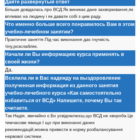
Дайте развернутый ответ
Більше довідалась про ВСД.Як виникає дане захворювання,як
впливає на людину і як давати собі з цим раду.
Что именно больше всего понравилось Вам в этом
учебно-лечебном занятии?
Практичне заняття.Під час виконання дає гнучкість
тілу,розслабляє.
Начали ли Вы информацию курса применять в
своей жизни?
Да.
Вселила ли в Вас надежду на выздоровление
полученная информация из данного занятия
учебно-лечебного курса «Как самостоятельно
избавиться от ВСД» Напишите, почему Вы так
считаете.
Так.Надія, звичайно є.Бо усвідомлюєш,що ВСД не хвороба.Це
тимчасове явище.І що при виконанні даних
рекомендацій,можна привести в норму розбалансування
нервової системи.