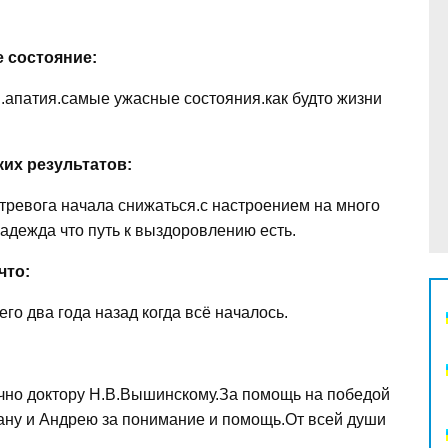
е состояние:
.апатия.самые ужасные состояния.как будто жизни
ких результатов:
тревога начала снижаться.с настроением на много
адежда что путь к выздоровлению есть.
что:
го два года назад когда всё началось.
ично доктору Н.В.Вышинскому.За помощь на победой
ну и Андрею за понимание и помощь.От всей души