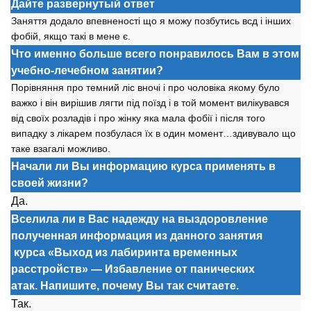
Дайте развернутый ответ
Заняття додало впевненості що я можу позбутись всд і інших
фобій, якщо такі в мене є.
Что именно больше всего понравилось Вам в этом
учебно-лечебном занятии?
Порівняння про темний ліс вночі і про чоловіка якому було
важко і він вирішив лягти під поїзд і в той момент вилікувався
від своїх розладів і про жінку яка мала фобії і після того
випадку з лікарем позбулася їх в один момент…здивувало що
таке взагалі можливо.
Начали ли Вы информацию курса применять в
своей жизни?
Да.
Вселила ли в Вас надежду на выздоровление
полученная информация из данного занятия
курса
«Выход из лабиринта временных
расстройств» — Избавление от панических
атак. Напишите, почему Вы так считаете.
Так.