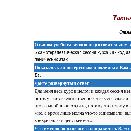
.
Татья
Отзыв
О каком учебном вводно-подготовительном з
5 самотерапевтическая сессия курса «Выход и
панических атак.
Показалось ли интересным и полезным Вам э
Да.
Дайте развернутый ответ
Для меня весь курс в целом и каждая сессия не
потому что это единственное, что меня спасло 
что со мной происходило, потому что к тому вр
мне, а врачи лишь молча что-то записывали, вы
конкретного и действенного!
Что именно больше всего понравилось Вам в