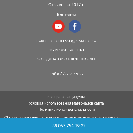
Отзывы за 2017 г.
Контакты
EMAIL:
IZLECHIT.VSD@GMAIL.COM
SKYPE:
VSD-SUPPORT
КООРДИНАТОР ОНЛАЙН-ШКОЛЫ:
+38 (067) 754-19-37
Все права защищены.
Условия использования материалов сайта
Политика конфиденциальности
Обратите внимание, каждый отдельно взятый человек - уникален,
поэтому, к сожалению, я не могу гарантировать на 100%, что с
+38 067 754 19 37
помощью моей методики я смогу помочь каждому...