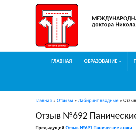
МЕЖДУНАРОДНАЯ
доктора Никола
ГЛАВНАЯ
ОБРАЗОВАНИЕ
Главная
»
Отзывы
»
Лабиринт вводные
»
Отзыв
Отзыв №692 Панические
Предыдущий
Отзыв №691 Панические атаки