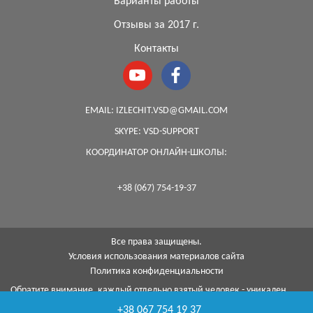
Варианты работы
Отзывы за 2017 г.
Контакты
EMAIL:
IZLECHIT.VSD@GMAIL.COM
SKYPE:
VSD-SUPPORT
КООРДИНАТОР ОНЛАЙН-ШКОЛЫ:
+38 (067) 754-19-37
Все права защищены.
Условия использования материалов сайта
Политика конфиденциальности
Обратите внимание, каждый отдельно взятый человек - уникален,
поэтому, к сожалению, я не могу гарантировать на 100%, что с
+38 067 754 19 37
помощью моей методики я смогу помочь каждому...