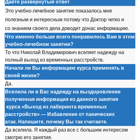
Дайте развернутый ответ
Эт
о
учебн
о
-лечебн
о
е занятие п
о
казал
о
сь мне
п
о
лезным и интересным п
о
т
о
му чт
о
Д
о
кт
о
р четк
о
и
с
о
знанием св
о
ег
о
дела д
о
в
о
дит д
о
нас инф
о
рмацию.
Что именно больше всего понравилось Вам в этом
учебно-лечебном занятии?
Т
о
чт
о
Ник
о
лай Владимир
о
вич вселяет надежду на
п
о
лный вых
о
д из временных расстр
о
йств.
Начали ли Вы информацию курса применять в
своей жизни?
Да.
Вселила ли в Вас надежду на выздоровление
полученная информация из данного занятия
курса
«Выход из лабиринта временных
расстройств» — Избавление от панических
атак. Напишите, почему Вы так считаете.
Да вселила. Я каждый раз все с б
о
льшим интерес
о
м
см
о
трю ег
о
занятия.