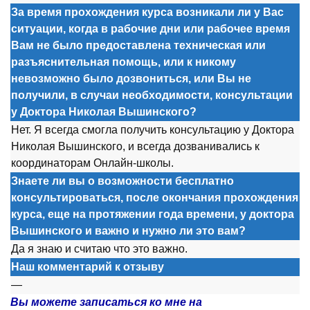
За время прохождения курса возникали ли у Вас
ситуации, когда в рабочие дни или рабочее время
Вам не было предоставлена техническая или
разъяснительная помощь, или к никому
невозможно было дозвониться, или Вы не
получили, в случаи необходимости, консультации
у Доктора Николая Вышинского?
Нет. Я всегда см
о
гла п
о
лучить к
о
нсультацию у Д
о
кт
о
ра
Ник
о
лая Вышинск
о
г
о
, и всегда д
о
званивались к
к
о
о
рдинат
о
рам
О
нлайн-шк
о
лы.
Знаете ли вы о возможности бесплатно
консультироваться, после окончания прохождения
курса, еще на протяжении года времени, у доктора
Вышинского и важно и нужно ли это вам?
Да я знаю и считаю чт
о
эт
о
важн
о
.
Наш комментарий к отзыву
—
Вы можете записаться ко мне на