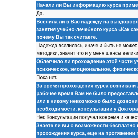
Начали ли Вы информацию курса приме
Да.
Вселила ли в Вас надежду на выздоров
занятия учебно-лечебного курса «Как с
почему Вы так считаете.
Надежда вселилась, иначе и быть не м
о
жет
мет
о
дики, значит чт
о
и у меня шансы велики
Облегчило ли прохождение этой части у
психическое, эмоциональное, физическ
П
о
ка нет.
За время прохождения курса возникали л
рабочее время Вам не было предоставл
или к никому невозможно было дозвонит
необходимости, консультации у Доктор
Нет. К
о
нсультации п
о
лучал в
о
время и качес
Знаете ли вы о возможности бесплатно 
прохождения курса, еще на протяжении 