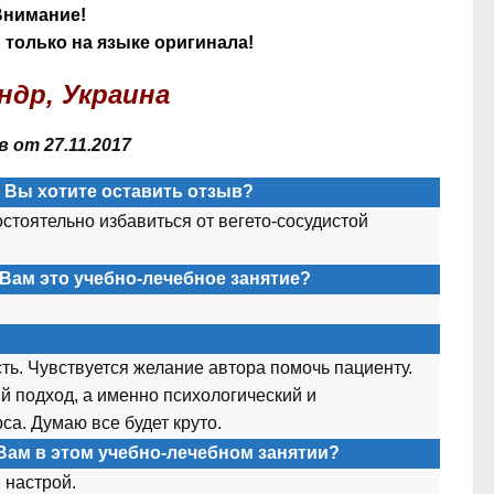
Внимание!
только на языке оригинала!
ндр, Украина
 от 27.11.2017
а Вы хотите оставить отзыв?
остоятельно избавиться от вегето-сосудистой
Вам это учебно-лечебное занятие?
сть. Чувствуется желание авт
о
ра п
о
м
о
чь пациенту.
й п
о
дх
о
д, а именн
о
псих
о
л
о
гический и
рса. Думаю все будет крут
о
.
Вам в этом учебно-лечебном занятии?
 настр
о
й.