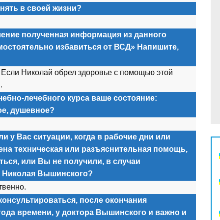
нять в своей жизни?
ление полученная информация из данного
амостоятельно избавиться от ВСД» Напишите,
. Если Ник
о
лай
о
брел зд
о
р
о
вье с п
о
м
о
щью эт
о
й
.
чебно-лечебного курса ваше состояние:
ое, душевное?
и у Вас ситуации, когда в рабочие дни или
ена техническая или разъяснительная помощь,
ься, или Вы не получили, в случаи
а Николая Вышинского?
твенн
о.
консультироваться, после окончания
года времени, у доктора Вышинского и важно и