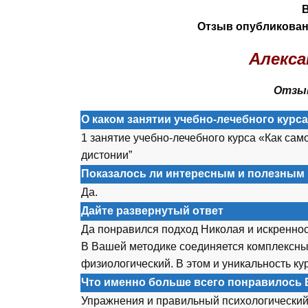
Отзыв опубликован 
Алекса
Отзыв
О каком занятии учебно-лечебного курс
1 занятие учебно-лечебного курса «Как сам
дистонии”
Показалось ли интересным и полезным 
Да.
Дайте развернутый ответ
Да п
о
нравился п
о
дх
о
д Ник
о
лая и искренн
о
В Вашей мет
о
дике с
о
единяется к
о
мплексны
физи
о
л
о
гический. В эт
о
м и уникальн
о
сть ку
Что именно больше всего понравилось 
Упражнения и правильный псих
о
л
о
гический