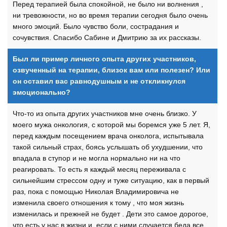
Перед терапией была спокойной, не было ни волнения ,
ни тревожности, но во время терапии сегодня было очень
много эмоций. Было чувство боли, сострадания и
сочувствия. Спасибо Сабине и Дмитрию за их рассказы.
Был ли пример личного опыта других участников,
озвученный на терапии, близок вам или полезен? Или
он оставил вас равнодушным и не откликнулся
эмоционально?
Что-то из опыта других участников мне очень близко. У
моего мужа онкология, с которой мы боремся уже 5 лет. Я,
перед каждым посещением врача онколога, испытывала
такой сильный страх, боясь услышать об ухудшении, что
впадала в ступор и не могла нормально ни на что
реагировать. То есть я каждый месяц переживала с
сильнейшим стрессом одну и туже ситуацию, как в первый
раз, пока с помощью Николая Владимировича не
изменила своего отношения к тому , что моя жизнь
изменилась и прежней не будет . Дети это самое дорогое,
что есть у нас в жизни и, если с ними случается беда все