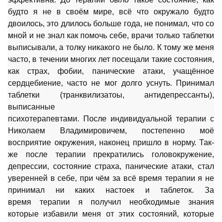
будто я не в своём мире, всё что окружало будто
двоилось, это длилось больше года, не понимал, что со
мной и не знал как помочь себе, врачи только таблетки
выписывали, а толку никакого не было. К тому же меня
часто, в течении многих лет посещали такие состояния,
как страх, фобии, панические атаки, учащённое
сердцебиение, часто не мог долго уснуть. Принимал
таблетки (транквилизатоы, антидепрессанты),
выписанные
психотерапевтами.
После
индивидуальной
терапии
с
Николаем Владимировичем, постепенно моё
восприятие окружения, наконец пришло в норму. Так-
же
после
терапии
прекратились головокружение,
депрессии, состояние страха, панические атаки, стал
уверенней в себе, при чём за всё время
терапии
я не
принимал ни каких настоек и таблеток. За
время
терапии
я получил необходимые знания
которые избавили меня от этих состояний, которые