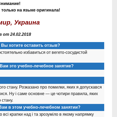
Внимание!
только на языке оригинала!
ир, Украина
 от 24.02.2018
а Вы хотите оставить отзыв?
остоятельно избавиться от вегето-сосудистой
Вам это учебно-лечебное занятие?
ого стану. Розказано про помилки, яких я допускався
тися. Ну і саме основне — це чотири правила, яких
 стану.
Вам в этом учебно-лечебном занятии?
всі крапки над і та зрозуміло в якому напрямку