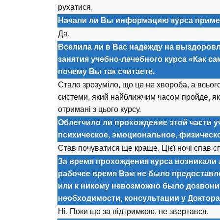
рухатися.
Начали ли Вы информацию курса приме
Да.
Вселила ли в Вас надежду на выздоров
занятия учебно-лечебного курса «Как с
почему Вы так считаете.
Стало зрозуміло, що це не хвороба, а всьо
системи, який найближчим часом пройде, як
отримані з цього курсу.
Облегчило ли прохождение этой части у
психическое, эмоциональное, физическ
Став почуватися ще краще. Цієї ночі спав с
За время прохождения курса возникали л
рабочее время Вам не было предоставл
или к никому невозможно было дозвонит
необходимости, консультации у Доктор
Ні. Поки що за підтримкою. не звертався.