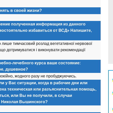
нять в своей жизни?
ление полученная информация из данного
амостоятельно избавиться от ВСД» Напишите,
го лише тимчасовий розлад вегетативної нервової
що дотримуватися і виконувати рекомендації
чебно-лечебного курса ваше состояние:
ое, душевное?
покійно, жодного разу не пробуджуючись.
и у Вас ситуации, когда в рабочие дни или
ена техническая или разъяснительная помощь,
ься, или Вы не получили, в случаи
а Николая Вышинского?