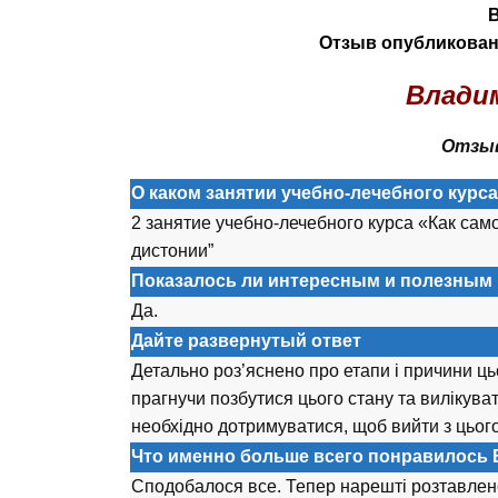
Отзыв опубликован 
Владим
Отзыв
О каком занятии учебно-лечебного курс
2 занятие учебно-лечебного курса «Как сам
дистонии”
Показалось ли интересным и полезным 
Да.
Дайте развернутый ответ
Детально роз’яснено про етапи і причини ць
прагнучи позбутися цього стану та вилікува
необхідно дотримуватися, щоб вийти з цього
Что именно больше всего понравилось 
Сподобалося все. Тепер нарешті розтавлено 