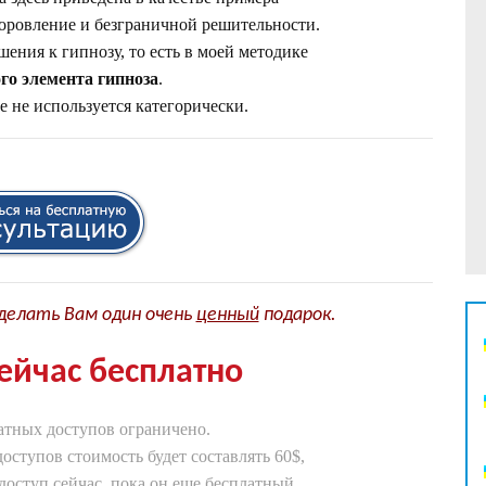
оровление и безграничной решительности.
шения к гипнозу, то есть в моей методике
ого элемента гипноза
.
е не используется категорически.
сделать Вам один очень
ценный
подарок.
ейчас бесплатно
атных доступов ограничено.
доступов
стоимость будет составлять 60$,
доступ сейчас, пока он еще бесплатный…