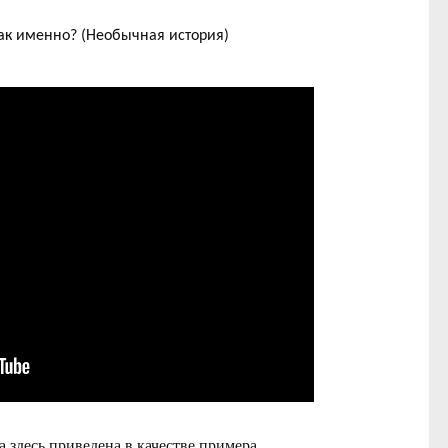
ак именно? (Необычная история)
.
.
здесь приведена в качестве примера