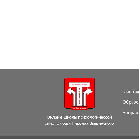
Главна
Образо
Направ
Онлайн-школы психологической
самопомощи Николая Вышинского