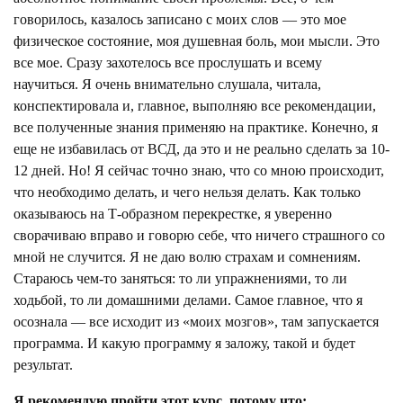
говорилось, казалось записано с моих слов — это мое
физическое состояние, моя душевная боль, мои мысли. Это
все мое. Сразу захотелось все прослушать и всему
научиться. Я очень внимательно слушала, читала,
конспектировала и, главное, выполняю все рекомендации,
все полученные знания применяю на практике. Конечно, я
еще не избавилась от ВСД, да это и не реально сделать за 10-
12 дней. Но! Я сейчас точно знаю, что со мною происходит,
что необходимо делать, и чего нельзя делать. Как только
оказываюсь на Т-образном перекрестке, я уверенно
сворачиваю вправо и говорю себе, что ничего страшного со
мной не случится. Я не даю волю страхам и сомнениям.
Стараюсь чем-то заняться: то ли упражнениями, то ли
ходьбой, то ли домашними делами. Самое главное, что я
осознала — все исходит из «моих мозгов», там запускается
программа. И какую программу я заложу, такой и будет
результат.
Я рекомендую пройти этот курс, потому что: