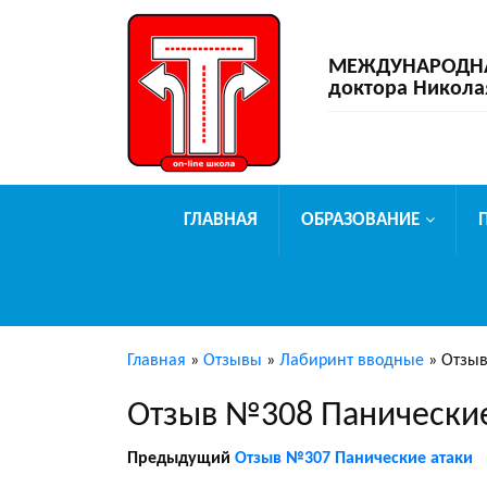
МЕЖДУНАРОДНАЯ
доктора Никола
ГЛАВНАЯ
ОБРАЗОВАНИЕ
Главная
»
Отзывы
»
Лабиринт вводные
»
Отзыв
Отзыв №308 Панические
Предыдущий
Отзыв №307 Панические атаки