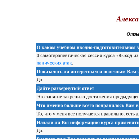
.
Алекса
Отзыв
О каком учебном вводно-подготовительном з
3 самотерапевтическая сессия курса «Выход и
панических атак
.
Показалось ли интересным и полезным Вам э
Да.
Дайте развернутый ответ
Это занятие закрепило достижения предыдущег
Что именно больше всего понравилось Вам в
То, что у меня все получается правильно, есть 
Начали ли Вы информацию курса применять 
Да.
Вселила ли в Вас надежду на выздоровление