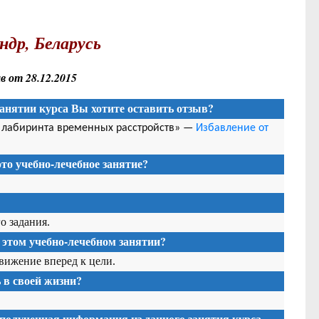
ндр, Беларусь
 от 28.12.2015
анятии курса Вы хотите оставить отзыв?
з лабиринта временных расстройств» —
Избавление от
то учебно-лечебное занятие?
о задания.
 этом учебно-лечебном занятии?
движение вперед к цели.
в своей жизни?
 полученная информация из данного занятия
курса