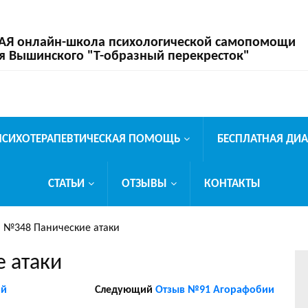
 онлайн-школа психологической самопомощи
я Вышинского "Т-образный перекресток"
ПСИХОТЕРАПЕВТИЧЕСКАЯ ПОМОЩЬ
БЕСПЛАТНАЯ ДИ
СТАТЬИ
ОТЗЫВЫ
КОНТАКТЫ
 №348 Панические атаки
 атаки
ой
Следующий
Отзыв №91 Агорафобии