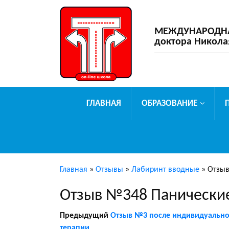
МЕЖДУНАРОДНАЯ
доктора Никола
ГЛАВНАЯ
ОБРАЗОВАНИЕ
Главная
»
Отзывы
»
Лабиринт вводные
»
Отзыв
Отзыв №348 Панические
Предыдущий
Отзыв №3 после индивидуальн
терапии