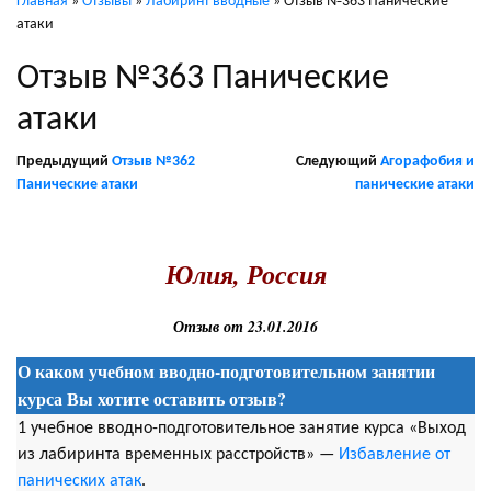
Главная
»
Отзывы
»
Лабиринт вводные
»
Отзыв №363 Панические
атаки
Отзыв №363 Панические
атаки
Предыдущий
Отзыв №362
Следующий
Агорафобия и
Панические атаки
панические атаки
.
Юлия, Россия
Отзыв от 23.01.2016
О каком учебном вводно-подготовительном занятии
курса Вы хотите оставить отзыв?
1 учебное вводно-подготовительное занятие курса «Выход
из лабиринта временных расстройств» —
Избавление от
панических атак
.