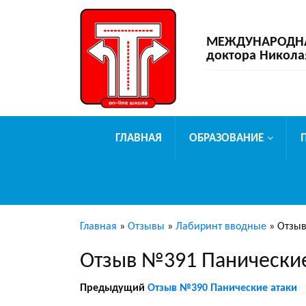
МЕЖДУНАРОДНАЯ
доктора Никола
ГЛАВНАЯ
ОБРАЗОВАНИЕ
Главная
»
Отзывы
»
Лабиринт вводные
»
Отзыв
Отзыв №391 Панические
Предыдущий
Отзыв №390 Панические атаки