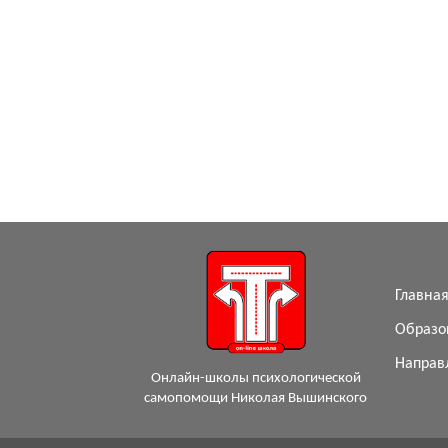
Главна
Образо
Направ
Онлайн-школы психологической
самопомощи Николая Вышинского