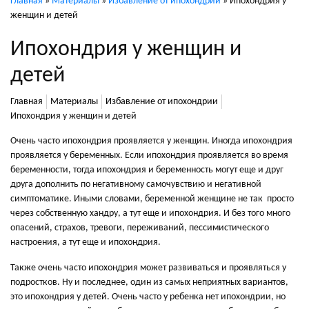
Главная
»
Материалы
»
Избавление от ипохондрии
»
Ипохондрия у
женщин и детей
Ипохондрия у женщин и
детей
Главная
Материалы
Избавление от ипохондрии
Ипохондрия у женщин и детей
Очень часто ипохондрия проявляется у женщин. Иногда ипохондрия
проявляется у беременных. Если ипохондрия проявляется во время
беременности, тогда ипохондрия и беременность могут еще и друг
друга дополнить по негативному самочувствию и негативной
симптоматике. Иными словами, беременной женщине не так просто
через собственную хандру, а тут еще и ипохондрия. И без того много
опасений, страхов, тревоги, переживаний, пессимистического
настроения, а тут еще и ипохондрия.
Также очень часто ипохондрия может развиваться и проявляться у
подростков. Ну и последнее, один из самых неприятных вариантов,
это ипохондрия у детей. Очень часто у ребенка нет ипохондрии, но