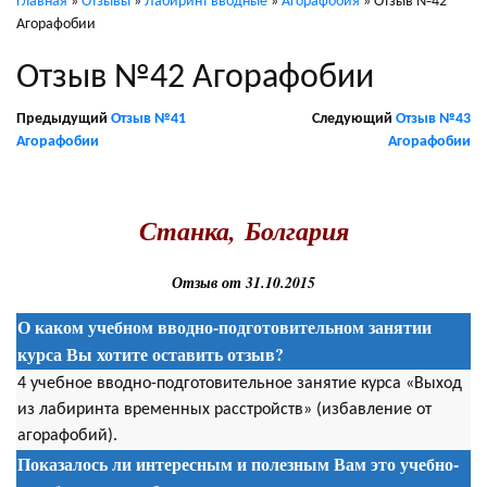
Главная
»
Отзывы
»
Лабиринт вводные
»
Агорафобия
»
Отзыв №42
Агорафобии
Отзыв №42 Агорафобии
Предыдущий
Отзыв №41
Следующий
Отзыв №43
Агорафобии
Агорафобии
.
Станка
,
Болгария
Отзыв от 31.10.2015
О каком учебном вводно-подготовительном занятии
курса Вы хотите оставить отзыв?
4 учебное вводно-подготовительное занятие курса «Выход
из лабиринта временных расстройств» (избавление от
агорафобий).
Показалось ли интересным и полезным Вам это учебно-