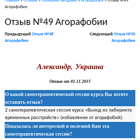
Главная
»
Отзывы
»
Лабиринт вводные
»
Агорафобия
»
Отзыв №49
Агорафобии
Отзыв №49 Агорафобии
Предыдущий
Отзыв №48
Следующий
Отзыв №50
Агорафобии
Агорафобии
.
Александр, Украина
Отзыв от 01.11.2015
О какой самотерапевтической сессии курса Вы хотите
оставить отзыв?
2 самотерапевтическая сессия курса «Выход из лабиринта
временных расстройств» (избавление от агорафобий).
Показалась ли интересной и полезной Вам эта
самотерапевтическая сессия
?