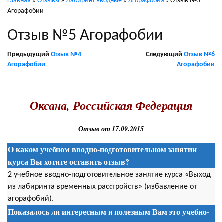
Главная
»
Отзывы
»
Лабиринт вводные
»
Агорафобия
»
Отзыв №5
Агорафобии
Отзыв №5 Агорафобии
Предыдущий
Отзыв №4
Следующий
Отзыв №6
Агорафобии
Агорафобии
.
Оксана, Российская Федерация
Отзыв от 17.09.2015
О каком учебном вводно-подготовительном занятии
курса Вы хотите оставить отзыв?
2 учебное вводно-подготовительное занятие курса «Выход
из лабиринта временных расстройств» (избавление от
агорафобий).
Показалось ли интересным и полезным Вам это учебно-