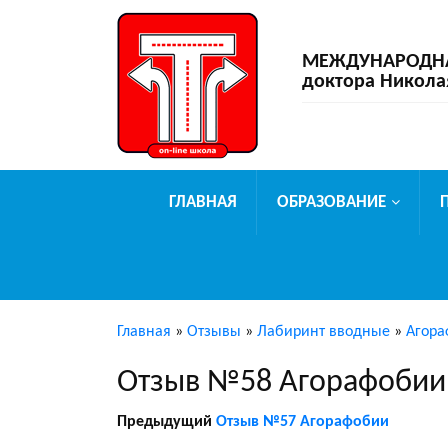
МЕЖДУНАРОДНАЯ
доктора Никола
ГЛАВНАЯ
ОБРАЗОВАНИЕ
Главная
»
Отзывы
»
Лабиринт вводные
»
Агора
Отзыв №58 Агорафобии
Предыдущий
Отзыв №57 Агорафобии