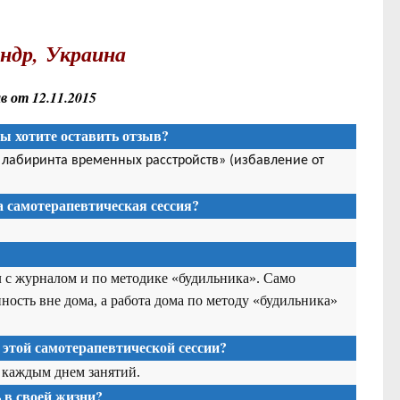
ндр, Украина
 от 12.11.2015
Вы хотите оставить отзыв?
з лабиринта временных расстройств» (избавление от
та
самотерапевтическая сессия
?
л с журналом и по методике «будильника». Само
ость вне дома, а работа дома по методу «будильника»
 этой
самотерапевтической сессии
?
 каждым днем занятий.
в своей жизни?