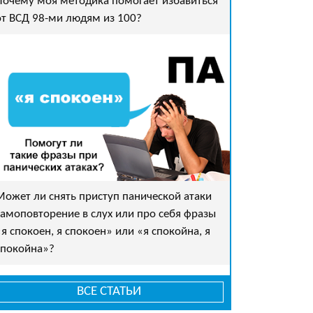
Почему моя методика помогает избавиться
от ВСД 98-ми людям из 100?
Может ли снять приступ панической атаки
самоповторение в слух или про себя фразы
«я спокоен, я спокоен» или «я спокойна, я
спокойна»?
ВСЕ СТАТЬИ