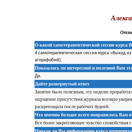
.
Алекса
Отзыв
О какой самотерапевтической сессии курса 
4 самотерапевтическая сессия курса «Выход и
агорафобий).
Показалась ли интересной и полезной Вам э
Да.
Дайте развернутый ответ
Занятие было полезным, эту неделю проработа
ощущение присутствия журнала вселяло уверенн
раскрепощала после рабочих будней.
Что именно больше всего понравилось Вам в
Все более закрепляющее чувство спокойствия с
Начали ли Вы информацию курса применять 