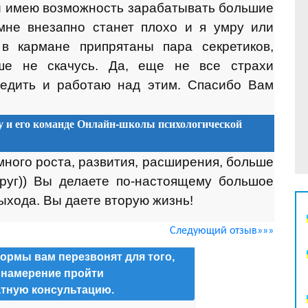
и имею возможность зарабатывать большие
мне внезапно станет плохо и я умру или
в кармане припрятаны пара секретиков,
ше не скачусь. Да, еще не все страхи
бедить и работаю над этим. Спасибо Вам
и его команде Онлайн-школы психологической
ного роста, развития, расширения, больше
руг)) Вы делаете по-настоящему большое
ыхода. Вы даете вторую жизнь!
Следующий отзыв»»»
ормы вам перезвонят для того,
 намерение пройти
тную консультацию.