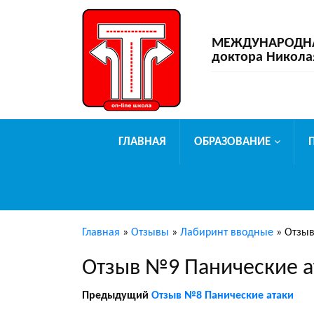
МЕЖДУНАРОДНАЯ
доктора Никола
ГЛАВНАЯ
ОБРАЗОВАНИЕ
Главная
»
Отзывы
»
Лабиринт вводные
»
Отзыв
Отзыв №9 Панические а
Предыдущий
Отзыв №8 Панические атаки