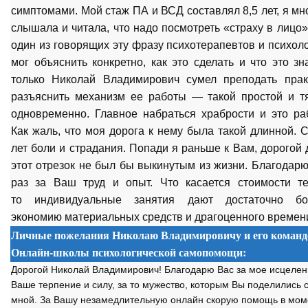
симптомами. Мой стаж ПА и ВСД составлял 8,5 лет, я мн
слышала и читала, что надо посмотреть «страху в лицо»
один из говорящих эту фразу психотерапевтов и психол
мог объяснить конкретно, как это сделать и что это зн
только Николай Владимирович сумел преподать прак
разъяснить механизм ее работы — такой простой и т
одновременно. Главное набраться храбрости и это раб
Как жаль, что моя дорога к нему была такой длинной. 
лет боли и страдания. Попади я раньше к Вам, дорогой 
этот отрезок не был бы выкинутым из жизни. Благодар
раз за Ваш труд и опыт. Что касается стоимости те
то индивидуальные занятия дают достаточно б
экономию материальных средств и драгоценного времен
Личные пожелания Николаю Владимировичу и его команд
Онлайн-школы психологической самопомощи:
Дорогой Николай Владимирович! Благодарю Вас за мое исцелен
Ваше терпение и силу, за то мужество, которым Вы поделились 
мной. За Вашу незамедлительную онлайн скорую помощь в мо