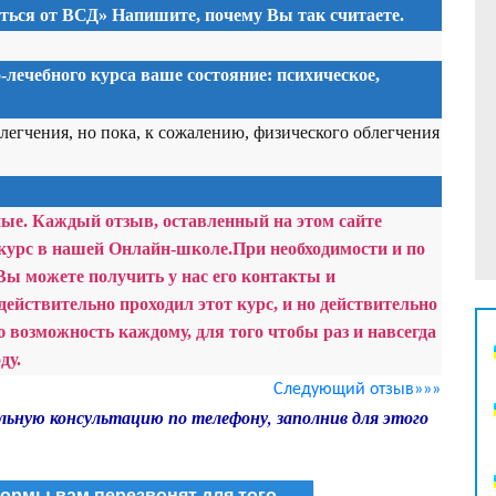
иться от ВСД» Напишите, почему Вы так считаете.
-лечебного курса ваше состояние: психическое,
легчения, но пока, к сожалению, физического облегчения
ные. Каждый отзыв, оставленный на этом сайте
курс в нашей Онлайн-школе.
При необходимости и по
Вы можете получить у нас его контакты и
действительно проходил этот курс, и но действительно
возможность каждому, для того чтобы раз и навсегда
ду.
Следующий отзыв»»»
льную консультацию по телефону, заполнив для этого
ормы вам перезвонят для того,