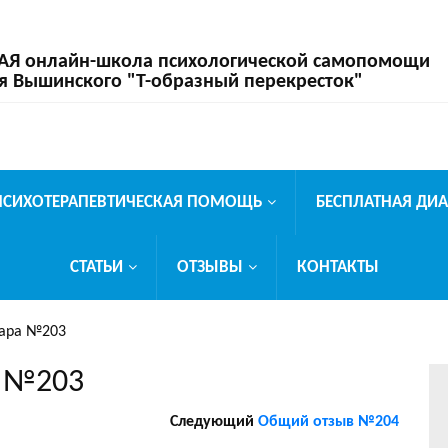
 онлайн-школа психологической самопомощи
я Вышинского "Т-образный перекресток"
ПСИХОТЕРАПЕВТИЧЕСКАЯ ПОМОЩЬ
БЕСПЛАТНАЯ ДИ
СТАТЬИ
ОТЗЫВЫ
КОНТАКТЫ
нара №203
а №203
Следующий
Общий отзыв №204