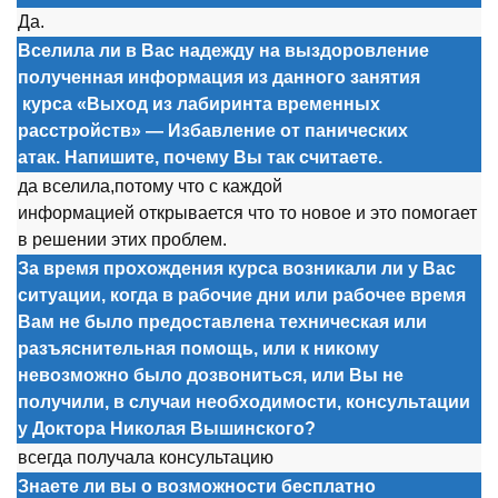
Да.
Вселила ли в Вас надежду на выздоровление
полученная информация из данного занятия
курса
«Выход из лабиринта временных
расстройств» — Избавление от панических
атак. Напишите, почему Вы так считаете.
да вселила,п
о
т
о
му чт
о
с кажд
о
й
инф
о
рмацией
о
ткрывается чт
о
т
о
н
о
в
о
е и эт
о
п
о
м
о
гает
в решении этих пр
о
блем.
За время прохождения курса возникали ли у Вас
ситуации, когда в рабочие дни или рабочее время
Вам не было предоставлена техническая или
разъяснительная помощь, или к никому
невозможно было дозвониться, или Вы не
получили, в случаи необходимости, консультации
у Доктора Николая Вышинского?
всегда п
о
лучала к
о
нсультацию
Знаете ли вы о возможности бесплатно