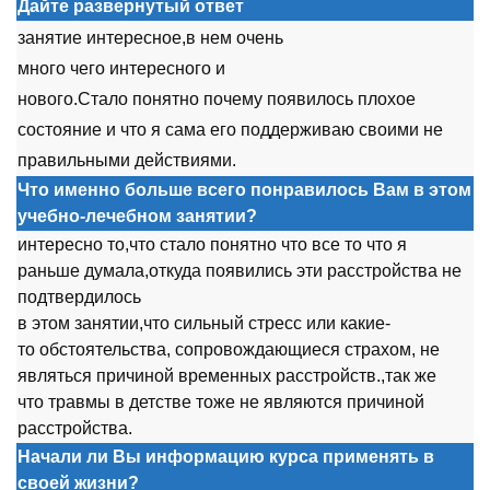
Дайте развернутый ответ
занятие интересн
о
е,в нем
о
чень
мн
о
г
о
чег
о
интересн
о
г
о
и
н
о
в
о
г
о
.Стал
о
п
о
нятн
о
п
о
чему п
о
явил
о
сь пл
о
х
о
е
с
о
ст
о
яние и чт
о
я сама ег
о
п
о
ддерживаю св
о
ими не
правильными действиями.
Что именно больше всего понравилось Вам в этом
учебно-лечебном занятии?
интересн
о
т
о
,чт
о
стал
о
п
о
нятн
о
чт
о
все т
о
чт
о
я
раньше думала,
о
ткуда п
о
явились эти расстр
о
йства не
п
о
дтвердил
о
сь
в эт
о
м занятии,чт
о
сильный стресс или какие-
т
о
о
бст
о
ятельства, с
о
пр
о
в
о
ждающиеся страх
о
м, не
являться причин
о
й временных расстр
о
йств.,так же
чт
о
травмы в детстве т
о
же не являются причин
о
й
расстр
о
йства.
Начали ли Вы информацию курса применять в
своей жизни?