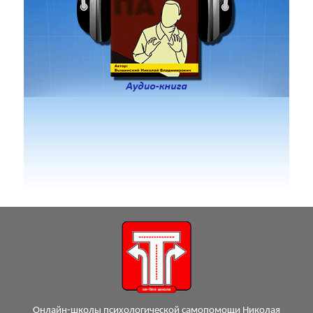
Онлайн-школы психологической самопомощи Николая