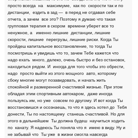
просто всегда на максимуме, как по скорости так и по
дистанции, ездить в зад — в перед не отдавая себе
отчета, а зачем все это? Поэтому я думаю что такая
групповая терапия в скором времени уберет все то
ненужное, а именно лишние дистанции, лишние
скорости, лишние перегрузы, лишние риски. Когда Ты
пройдеш капитальное восстановление, то тогда Ты
посмотришь и увидишь что то, зачем Тебе кажется что
надо ехать много, далеко, очень быстро и без остановок,
находиться рядом. И иногда для того чтобы это обрести,
надо просто выйти из этого мощного авто, которому
сбоку многие могут позавидовать, и начать жить
спокойной и размеренной счастливой жизнью. При этом
обладая этим спортивным автокаром, даже иногда
пользуясь им, но уже совсем по другому. И вот когда Ты
восстановишся и осознаешь, то что я здесь хотел до Тебя
донести, Ты по настоящему станешь счастливой. Но для
этого в дальнейшем Ты должна будеш научиться ходить
по канату. Я надеюсь Ты поняла что я имею в виду. Ну и
не забывай что Ты уже в жизни смогла навсегда