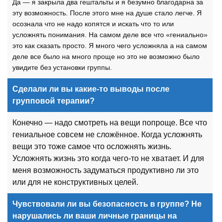
Да — я закрыла два гештальты и я безумно благодарна за
эту возможность. После этого мне на душе стало легче. Я
осознала что не надо копятся и искать что то или
усложнять понимания. На самом деле все что «гениально»
это как сказать просто. Я много чего усложняла а на самом
деле все было на много проще но это не возможно было
увидите без установки группы.
Сделали ли вы какие-то выводы после
групповой терапии?
Конечно — надо смотреть на вещи попроще. Все что
гениальное совсем не сложённое. Когда усложнять
вещи это тоже самое что осложнять жизнь.
Усложнять жизнь это когда чего-то не хватает. И для
меня возможность задуматься продуктивно ли это
или для не конструктивных целей.
Чувствовали ли вы безопасность в группе? Не
нарушались ли ваши личные границы на