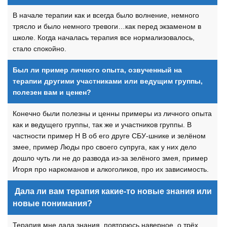
В начале терапии как и всегда было волнение, немного
трясло и было немного тревоги…как перед экзаменом в
школе. Когда началась терапия все нормализовалось,
стало спокойно.
Был ли пример личного опыта, озвученный на
терапии другими участниками или ведущим группы,
полезен вам и ценен?
Конечно были полезны и ценны примеры из личного опыта
как и ведущего группы, так же и участников группы. В
частности пример Н В об его друге СБУ-шнике и зелёном
змее, пример Люды про своего супруга, как у них дело
дошло чуть ли не до развода из-за зелёного змея, пример
Игоря про наркоманов и алкоголиков, про их зависимость.
Дала ли вам терапия какие-то новые знания или
новые понимания?
Терапия мне дала знания, повторюсь наверное, о трёх