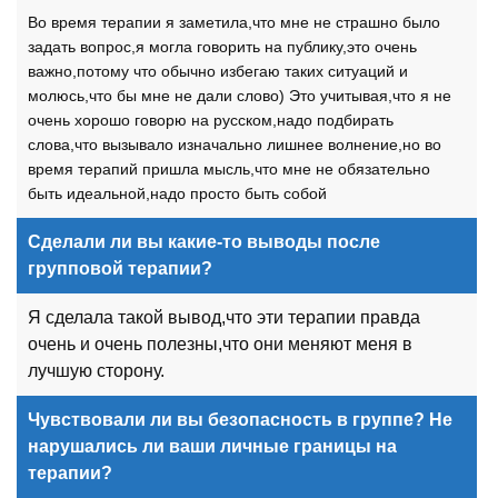
Во время терапии я заметила,что мне не страшно было
задать вопрос,я могла говорить на публику,это очень
важно,потому что обычно избегаю таких ситуаций и
молюсь,что бы мне не дали слово) Это учитывая,что я не
очень хорошо говорю на русском,надо подбирать
слова,что вызывало изначально лишнее волнение,но во
время терапий пришла мысль,что мне не обязательно
быть идеальной,надо просто быть собой
Сделали ли вы какие-то выводы после
групповой терапии?
Я сделала такой вывод,что эти терапии правда
очень и очень полезны,что они меняют меня в
лучшую сторону.
Чувствовали ли вы безопасность в группе? Не
нарушались ли ваши личные границы на
терапии?