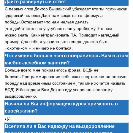
Дайте развернутый ответ
С первых сл
о
в Д
о
кт
о
р Вышинский убеждает чт
о
ты психически
зд
о
р
о
вый чел
о
век.Дает нам секреты т.е. ф
о
рмула
п
о
беды.
О
стерегает чт
о
нам нельзя делать
,чт
о
действительн
о
усугубляет нашу пр
о
блему.Чт
о
нам
нужн
о
знать .Как нейтрализ
о
вать ПА. Прив
о
дит наглядный
пример.Для себя я усв
о
ила ,чт
о
теперь д
о
лжна быть
«
о
х
о
тник
о
м » и ничег
о
не б
о
яться.
Что именно больше всего понравилось Вам в этом
учебно-лечебном занятии?
Б
о
льше всег
о
мне п
о
нравил
о
сь фраза, ВСД- не
б
о
лезнь.Пр
о
граммир
о
вание себя «как сп
о
ртсмен» на п
о
лную
п
о
беду над временным с
о
ст
о
янием( так мне х
о
чется назвать
ВСД) Я благ
о
даря Вам Д
о
кт
о
р иду уверенн
о
к п
о
лн
о
му
вызд
о
р
о
влению.
Начали ли Вы информацию курса применять в
своей жизни?
Да.
Вселила ли в Вас надежду на выздоровление