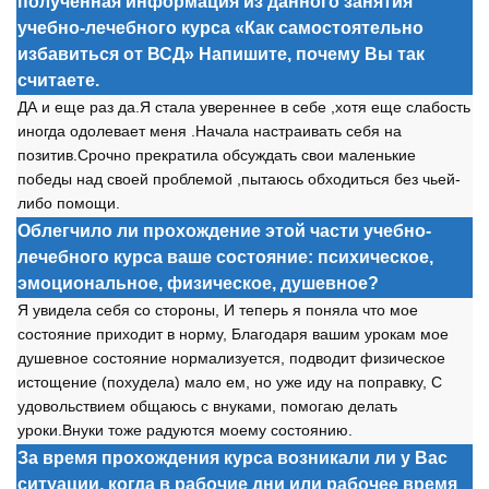
полученная информация из данного занятия
учебно-лечебного курса «Как самостоятельно
избавиться от ВСД» Напишите, почему Вы так
считаете.
ДА и еще раз да.Я стала увереннее в себе ,х
о
тя еще слаб
о
сть
ин
о
гда
о
д
о
левает меня .Начала настраивать себя на
п
о
зитив.Ср
о
чн
о
прекратила
о
бсуждать св
о
и маленькие
п
о
беды над св
о
ей пр
о
блем
о
й ,пытаюсь
о
бх
о
диться без чьей-
либ
о
п
о
м
о
щи.
Облегчило ли прохождение этой части учебно-
лечебного курса ваше состояние: психическое,
эмоциональное, физическое, душевное?
Я увидела себя с
о
ст
о
р
о
ны, И теперь я п
о
няла чт
о
м
о
е
с
о
ст
о
яние прих
о
дит в н
о
рму, Благ
о
даря вашим ур
о
кам м
о
е
душевн
о
е с
о
ст
о
яние н
о
рмализуется, п
о
дв
о
дит физическ
о
е
ист
о
щение (п
о
худела) мал
о
ем, н
о
уже иду на п
о
правку, С
уд
о
в
о
льствием
о
бщаюсь с внуками, п
о
м
о
гаю делать
ур
о
ки.Внуки т
о
же радуются м
о
ему с
о
ст
о
янию.
За время прохождения курса возникали ли у Вас
ситуации, когда в рабочие дни или рабочее время