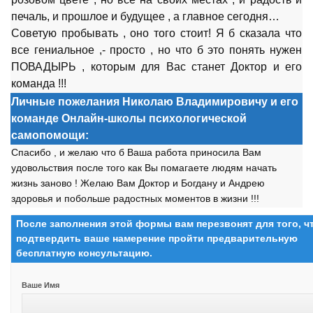
печаль, и прошлое и будущее , а главное сегодня…
Советую пробывать , оно того стоит! Я б сказала что
все гениальное ,- просто , но что б это понять нужен
ПОВАДЫРЬ , которым для Вас станет Доктор и его
команда !!!
Личные пожелания Николаю Владимировичу и его
команде Онлайн-школы психологической
самопомощи:
Спасибо , и желаю что б Ваша работа приносила Вам
удовольствия
после
того как Вы помагаете людям начать
жизнь заново ! Желаю Вам Доктор и Богдану и Андрею
здоровья и побольше радостных моментов в жизни !!!
После заполнения этой формы вам перезвонят для того, 
подтвердить ваше намерение пройти предварительную
бесплатную консультацию.
Ваше Имя