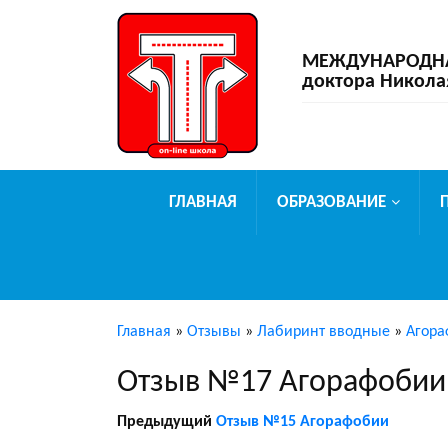
МЕЖДУНАРОДНАЯ
доктора Никола
ГЛАВНАЯ
ОБРАЗОВАНИЕ
Главная
»
Отзывы
»
Лабиринт вводные
»
Агора
Отзыв №17 Агорафобии
Предыдущий
Отзыв №15 Агорафобии