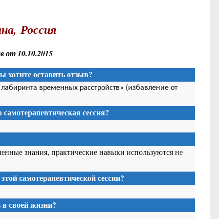
на, Россия
 от 10.10.2015
Вы хотите оставить отзыв?
з лабиринта временных расстройств» (избавление от
та
самотерапевтическая сессия
?
ченные знания, практические навыки используются не
 этой
самотерапевтической сессии
?
в своей жизни?