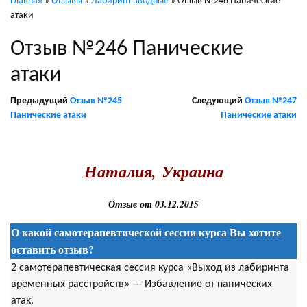
Главная
»
Отзывы
»
Лабиринт вводные
»
Отзыв №246 Панические
атаки
Отзыв №246 Панические
атаки
Предыдущий
Отзыв №245
Следующий
Отзыв №247
Панические атаки
Панические атаки
.
Наталия,
Украина
Отзыв от 03.12.2015
О какой самотерапевтической сессии курса Вы хотите
оставить отзыв?
2 самотерапевтическая сессия курса «Выход из лабиринта
временных расстройств» — Избавление от панических
атак.