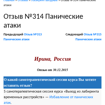
Главная
»
Отзывы
»
Лабиринт вводные
»
Отзыв №314 Панические
атаки
Отзыв №314 Панические
атаки
Предыдущий
Отзыв №313
Следующий
Отзыв №315
Панические атаки
Панические атаки
.
Ирина, Россия
Отзыв от 30.12.2015
О какой самотерапевтической сессии курса Вы хотите
оставить отзыв?
5 самотерапевтическая сессия курса «Выход из лабиринта
временных расстройств» —
Избавление от панических
атак
.