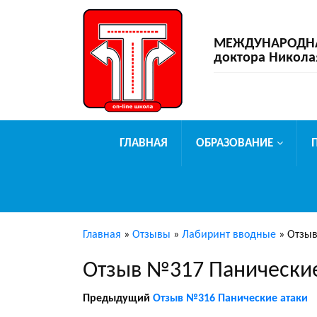
МЕЖДУНАРОДНАЯ
доктора Никола
ГЛАВНАЯ
ОБРАЗОВАНИЕ
Главная
»
Отзывы
»
Лабиринт вводные
»
Отзыв
Отзыв №317 Панические
Предыдущий
Отзыв №316 Панические атаки