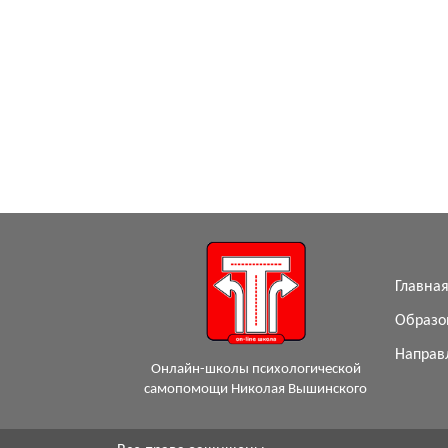
Главна
Образо
Направ
Онлайн-школы психологической
самопомощи Николая Вышинского