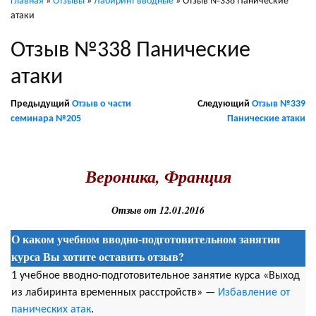
Главная
»
Отзывы
»
Лабиринт вводные
»
Отзыв №338 Панические
атаки
Отзыв №338 Панические
атаки
Предыдущий
Отзыв о части
Следующий
Отзыв №339
семинара №205
Панические атаки
.
Вероника, Франция
Отзыв от 12.01.2016
О каком учебном вводно-подготовительном занятии
курса Вы хотите оставить отзыв?
1 учебное вводно-подготовительное занятие курса «Выход
из лабиринта временных расстройств» —
Избавление от
панических атак
.