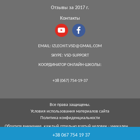
Отзывы за 2017 г.
Контакты
EMAIL:
IZLECHIT.VSD@GMAIL.COM
SKYPE:
VSD-SUPPORT
КООРДИНАТОР ОНЛАЙН-ШКОЛЫ:
+38 (067) 754-19-37
Все права защищены.
Условия использования материалов сайта
Политика конфиденциальности
Обратите внимание, каждый отдельно взятый человек - уникален,
поэтому, к сожалению, я не могу гарантировать на 100%, что с
+38 067 754 19 37
помощью моей методики я смогу помочь каждому...