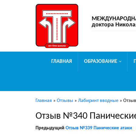
МЕЖДУНАРОДНАЯ
доктора Никола
ГЛАВНАЯ
ОБРАЗОВАНИЕ
Главная
»
Отзывы
»
Лабиринт вводные
»
Отзыв
Отзыв №340 Панические
Предыдущий
Отзыв №339 Панические атаки