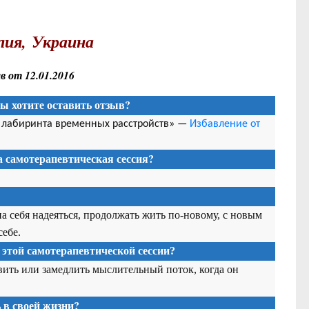
лия,
Украина
 от 12.01.2016
Вы хотите оставить отзыв?
з лабиринта временных расстройств» —
Избавление от
та
самотерапевтическая сессия
?
на себя надеяться, продолжать жить по-новому, с новым
себе.
 этой
самотерапевтической сессии
?
вить или замедлить мыслительный поток, когда он
в своей жизни?