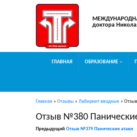
МЕЖДУНАРОДНАЯ
доктора Никола
ГЛАВНАЯ
ОБРАЗОВАНИЕ
Главная
»
Отзывы
»
Лабиринт вводные
»
Отзыв
Отзыв №380 Панические
Предыдущий
Отзыв №379 Панические атаки