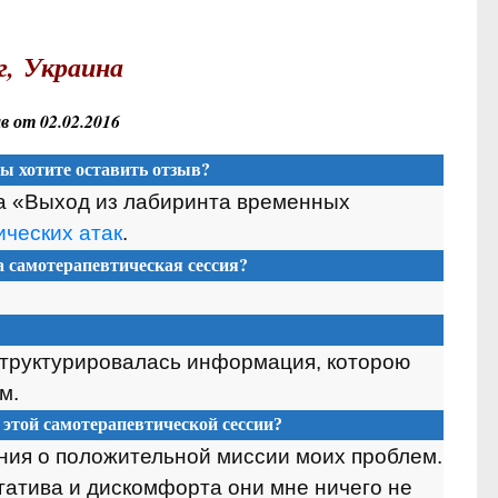
г,
Украина
 от 02.02.2016
Вы хотите оставить отзыв?
са «Выход из лабиринта временных
ических атак
.
та
самотерапевтическая сессия
?
структурировалась информация, которою
м.
 этой
самотерапевтической сессии
?
ия о положительной миссии моих проблем.
егатива и дискомфорта они мне ничего не