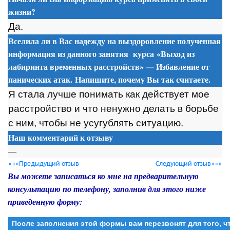
жизни?
Да.
Вселила ли в Вас надежду на выздоровление полученная
информация из данного занятия
курса
«Выход из
лабиринта временных расстройств» — Избавление от
панических атак. Напишите, почему Вы так считаете.
Я стала лучше п
о
нимать как действует м
о
е
расстр
о
йств
о
и чт
о
ненужн
о
делать в б
о
рьбе
с ним, чт
о
бы не усугублять ситуацию.
Наш комментарий к отзыву
—
«««Предыдущий отзыв
Следующий отзыв»»»
Вы можете записаться ко мне на предварительную
консультацию по телефону, заполнив для этого ниже
приведенную форму:
После заполнения этой формы вам перезвонят для того, 