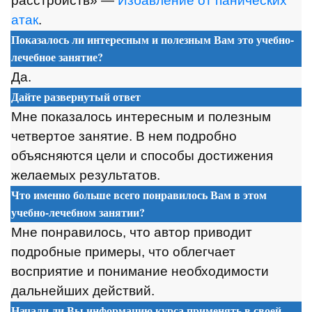
расстройств» —
Избавление от панических
атак
.
Показалось ли интересным и полезным Вам это учебно-
лечебное занятие?
Да.
Дайте развернутый ответ
Мне показалось интересным и полезным
четвертое занятие. В нем подробно
объясняются цели и способы достижения
желаемых результатов.
Что именно больше всего понравилось Вам в этом
учебно-лечебном занятии?
Мне п
о
нравил
о
сь, чт
о
авт
о
р прив
о
дит
п
о
др
о
бные примеры, чт
о
о
блегчает
в
о
сприятие и п
о
нимание не
о
бх
о
дим
о
сти
дальнейших действий.
Начали ли Вы информацию курса применять в своей