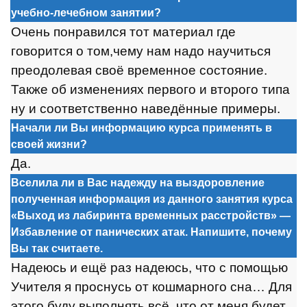
учебно-лечебном занятии?
Очень понравился тот материал где
говорится о том,чему нам надо научиться
преодолевая своё временное состояние.
Также об изменениях первого и второго типа
ну и соответственно наведённые примеры.
Начали ли Вы информацию курса применять в
своей жизни?
Да.
Вселила ли в Вас надежду на выздоровление
полученная информация из данного занятия
курса
«Выход из лабиринта временных расстройств» —
Избавление от панических атак. Напишите, почему
Вы так считаете.
Надеюсь и ещё раз надеюсь, что с помощью
Учителя я проснусь от кошмарного сна… Для
этого буду выполнять всё, что от меня будет