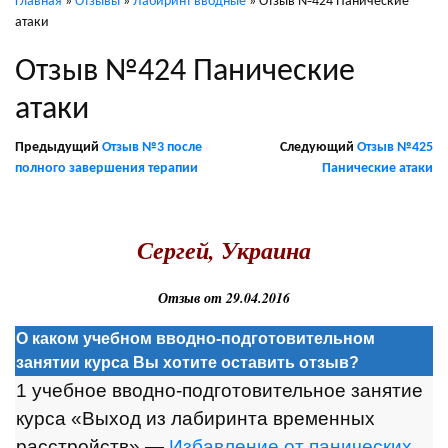
Главная
»
Отзывы
»
Лабиринт вводные
»
Отзыв №424 Панические
атаки
Отзыв №424 Панические
атаки
Предыдущий
Отзыв №3 после
Следующий
Отзыв №425
полного завершения терапии
Панические атаки
.
Сергей, Украина
Отзыв от 29.04.2016
О каком учебном вводно-подготовительном
занятии курса Вы хотите оставить отзыв?
1 учебное вводно-подготовительное занятие
курса «Выход из лабиринта временных
расстройств» —
Избавление от панических