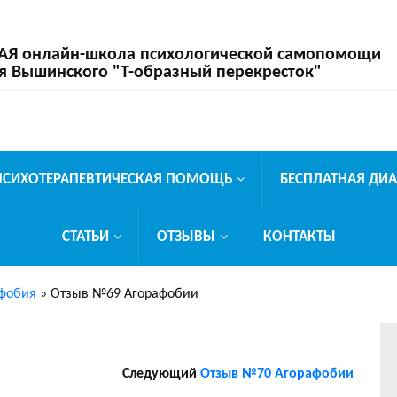
 онлайн-школа психологической самопомощи
я Вышинского "Т-образный перекресток"
ПСИХОТЕРАПЕВТИЧЕСКАЯ ПОМОЩЬ
БЕСПЛАТНАЯ ДИ
СТАТЬИ
ОТЗЫВЫ
КОНТАКТЫ
фобия
»
Отзыв №69 Агорафобии
Следующий
Отзыв №70 Агорафобии