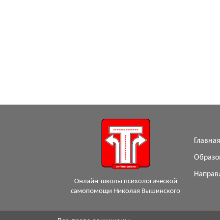
Главна
Образо
Направ
Онлайн-школы психологической
самопомощи Николая Вышинского