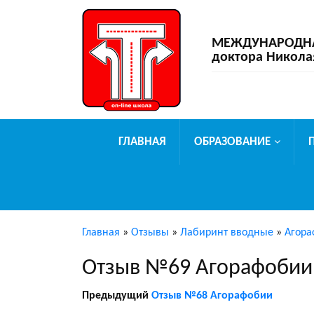
МЕЖДУНАРОДНАЯ
доктора Никола
ГЛАВНАЯ
ОБРАЗОВАНИЕ
Главная
»
Отзывы
»
Лабиринт вводные
»
Агора
Отзыв №69 Агорафобии
Предыдущий
Отзыв №68 Агорафобии