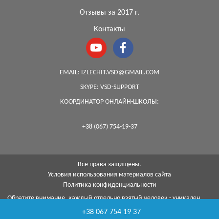
Отзывы за 2017 г.
Контакты
EMAIL:
IZLECHIT.VSD@GMAIL.COM
SKYPE:
VSD-SUPPORT
КООРДИНАТОР ОНЛАЙН-ШКОЛЫ:
+38 (067) 754-19-37
Все права защищены.
Условия использования материалов сайта
Политика конфиденциальности
Обратите внимание, каждый отдельно взятый человек - уникален,
поэтому, к сожалению, я не могу гарантировать на 100%, что с
помощью моей методики я смогу помочь каждому...
+38 067 754 19 37