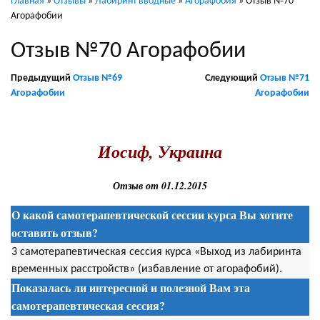
Главная
»
Отзывы
»
Лабиринт вводные
»
Агорафобия
»
Отзыв №70
Агорафобии
Отзыв №70 Агорафобии
Предыдущий
Отзыв №69
Следующий
Отзыв №71
Агорафобии
Агорафобии
.
Иосиф, Украина
Отзыв от 01.12.2015
О какой самотерапевтической сессии курса Вы хотите
оставить отзыв?
3 самотерапевтическая сессия курса «Выход из лабиринта
временных расстройств» (избавление от агорафобий).
Показалась ли интересной и полезной Вам эта
самотерапевтическая сессия
?